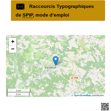
Raccourcis Typographiques
de
SPIP
, mode d’emploi
+
−
5 km
3 mi
©
contributors
OpenStreetMap