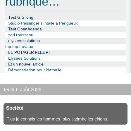
rubrique…
Test GIS long
Studio Pessinger s’intalle à Périgueux
Test OpenAgenda
sarl rousseau
elysees solutions
top top travaux
LE POTAGER FLEURI
Elysées Solutions
Et un nouvel article
Démonstration pour Nathalie
Jeudi 6 août 2026
Société
Plus je connais les hommes, plus j’admire les chiens.