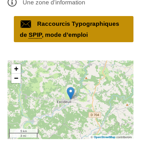
Une zone d’information
Raccourcis Typographiques
de
SPIP
, mode d’emploi
+
−
5 km
3 mi
©
contributors
OpenStreetMap