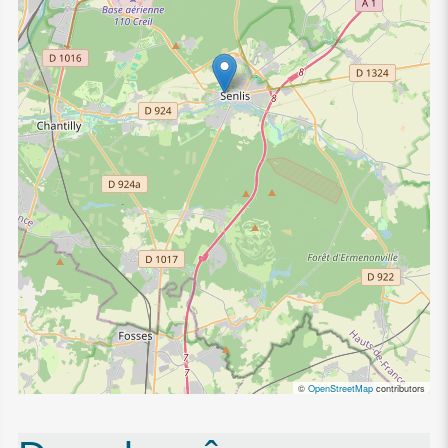
©
OpenStreetMap
contributors