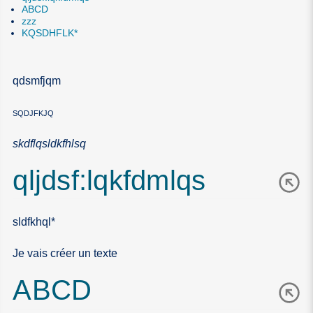
ABCD
zzz
KQSDHFLK*
qdsmfjqm
sqdjfkjq
skdflqsldkfhlsq
qljdsf:lqkfdmlqs
sldfkhql*
Je vais créer un texte
ABCD