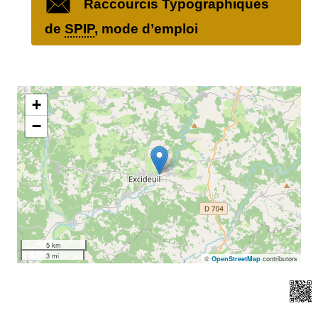
Raccourcis Typographiques
de
SPIP
, mode d’emploi
+
−
5 km
3 mi
©
contributors
OpenStreetMap